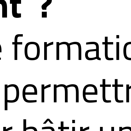
nt ?
e formati
 permett