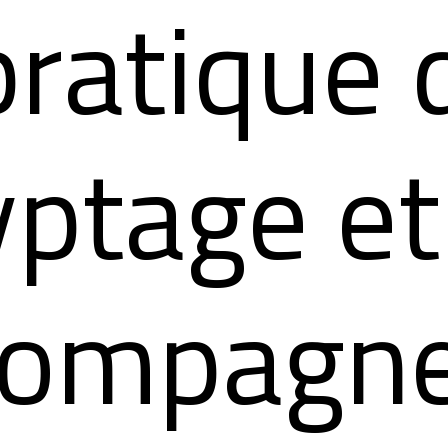
pratique 
yptage et
compagn