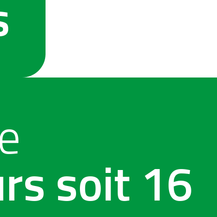
s
e
urs soit 16