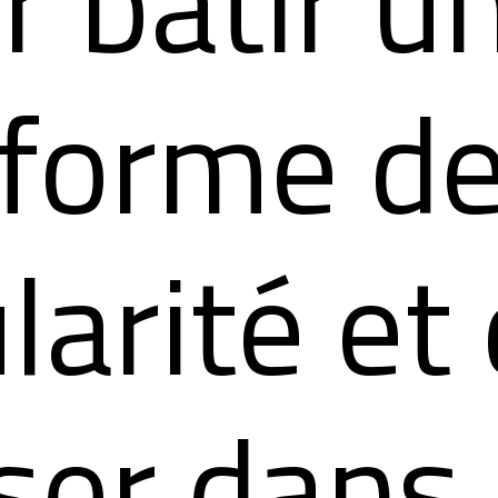
r bâtir u
eforme d
larité et
liser dans