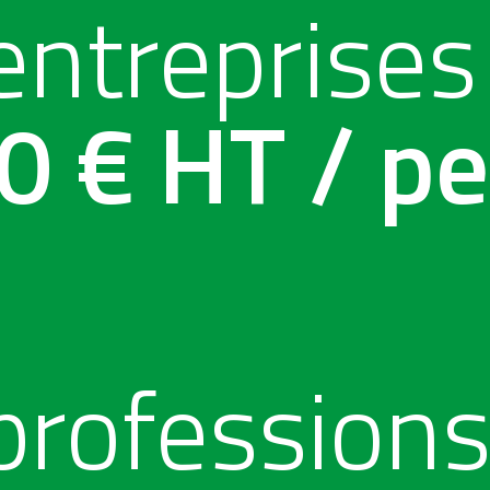
 entreprises
0 € HT / pe
 profession