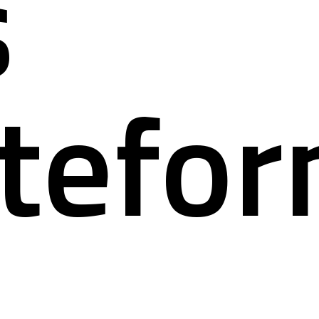
s
atefo