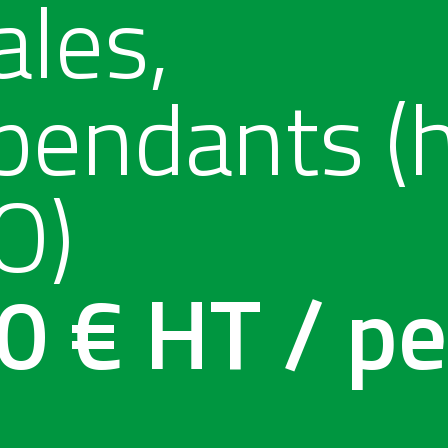
ales,
pendants (
O)
0 € HT / pe