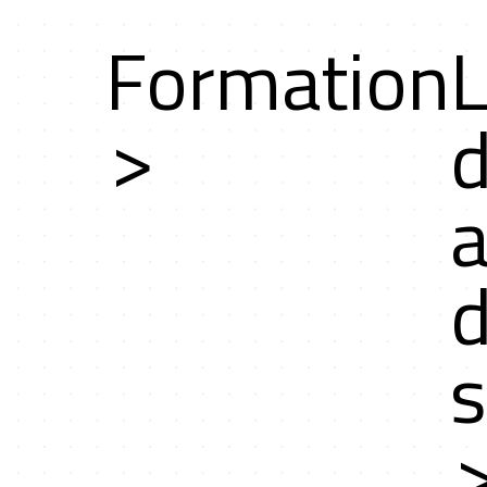
Formation
L
rs
>
d
a
es
d
s