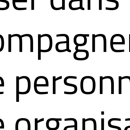
compagn
e person
 organis