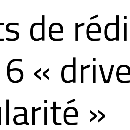
ts de réd
 6 « driv
larité »