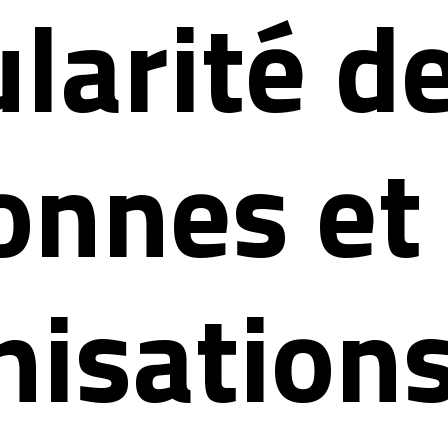
larité d
onnes et
nisations