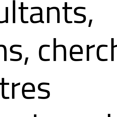
ltants,
hs, cherc
tres