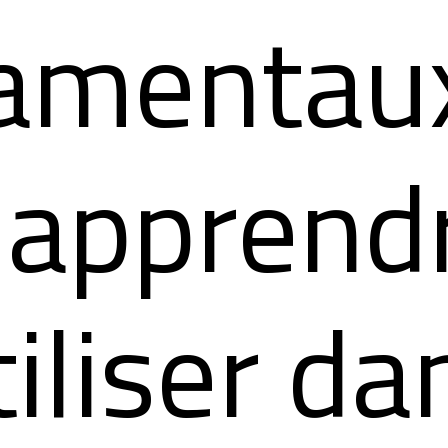
amentaux
 apprend
tiliser da