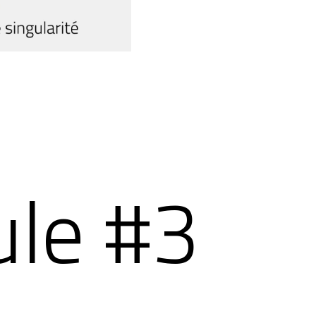
stem
tion à la
ités
tion pour
le #3
ous cont