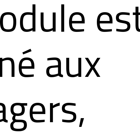
odule es
iné aux
gers,