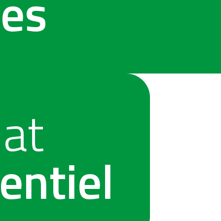
res
at
entiel