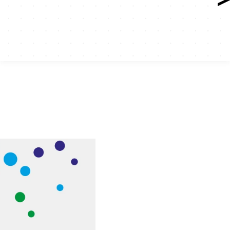
ts r&d
tion