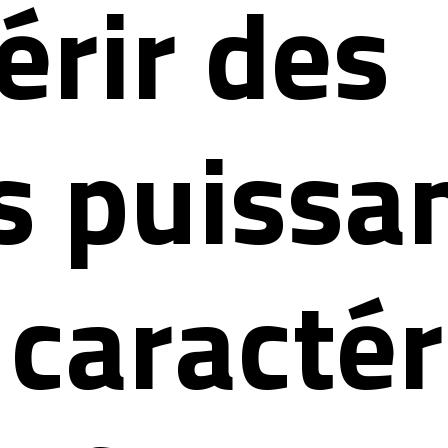
érir des
ls puissa
 caractér