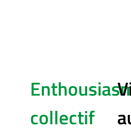
Enthousias
V
collectif
a