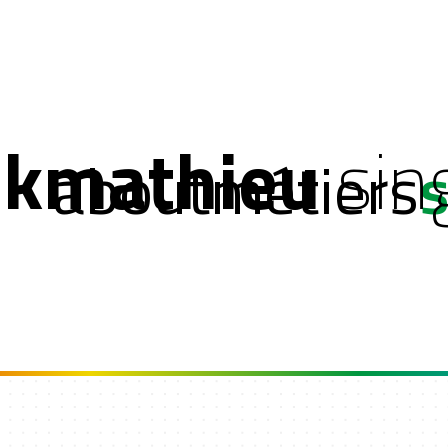
ckmathieu
sin
about
métiers
s