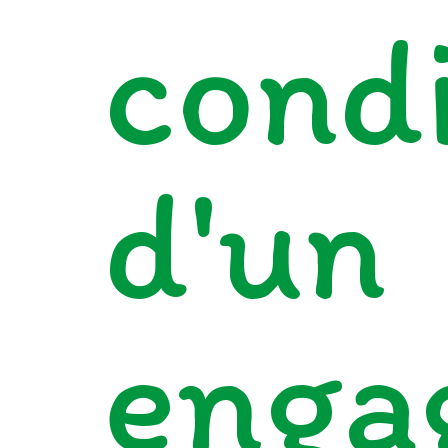
cond
d'un
enga