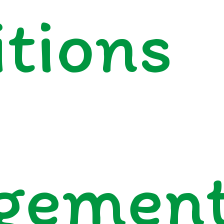
itions
gemen