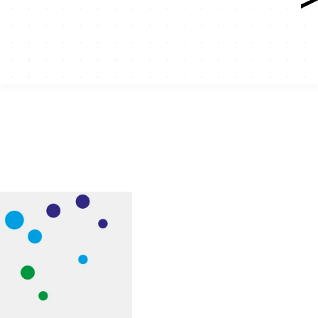
s r&d
tion