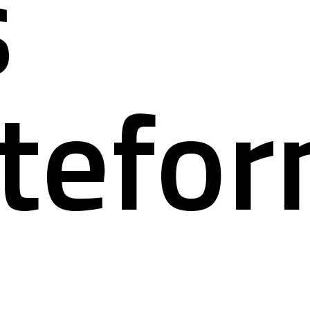
s
atefo