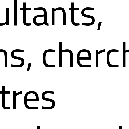
ltants,
hs, cherc
tres