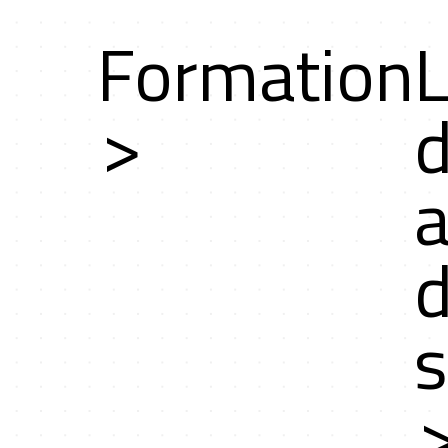
Formation
L
che
>
d
a
es
d
s