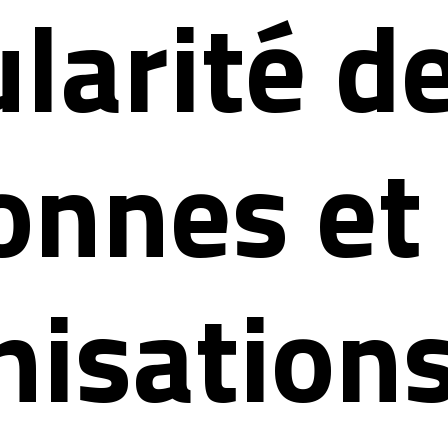
larité d
onnes et
nisations