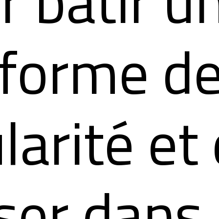
r bâtir u
eforme d
larité et
liser dans