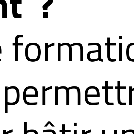
nt ?
e formati
 permett