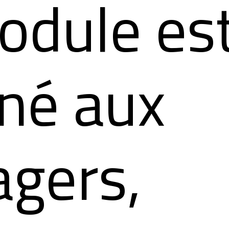
odule es
iné aux
gers,