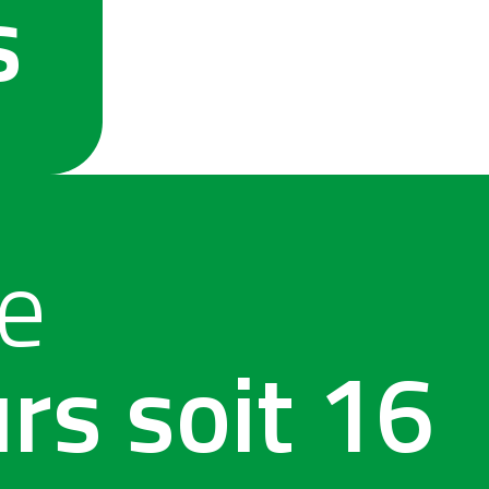
s
e
urs soit 16