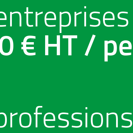
 entreprises
0 € HT / pe
 profession