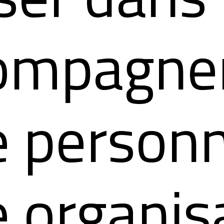
compagn
e person
 organis