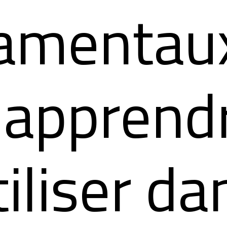
amentaux
 apprend
tiliser da