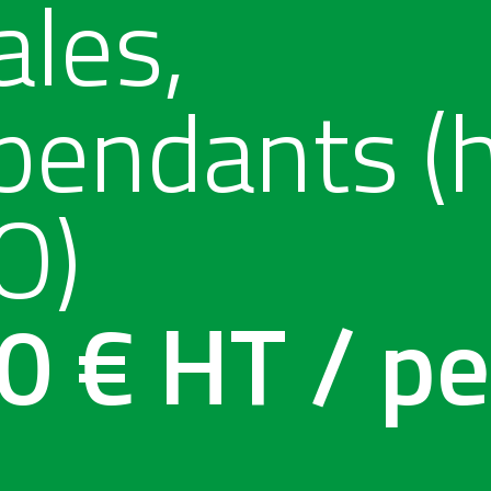
ales,
pendants (
O)
0 € HT / pe