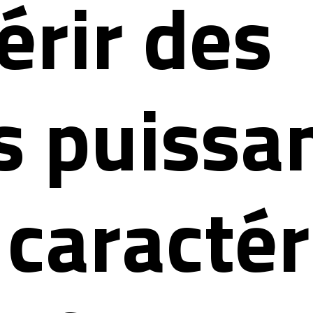
érir des
ls puissa
 caractér