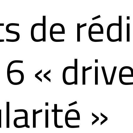
ts de réd
 6 « driv
larité »