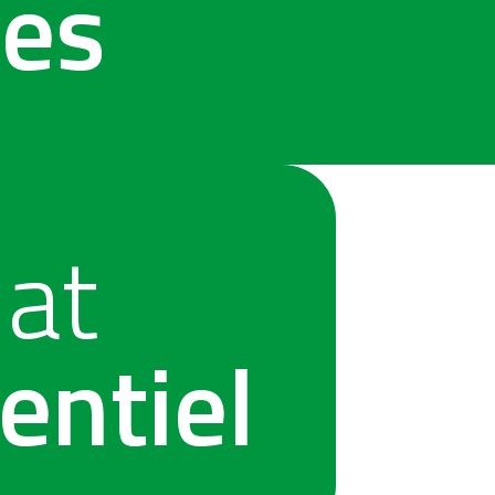
res
at
entiel