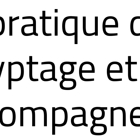
pratique 
yptage et
compagn