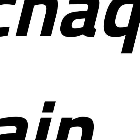
cha
our
in,