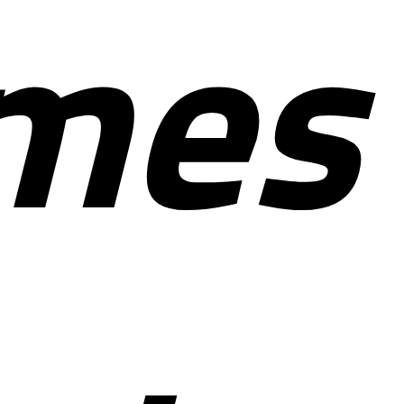
co
for
mes