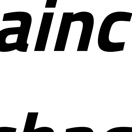
ainc
ctu
for