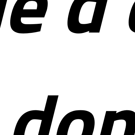
ue d
e do