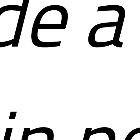
e a
in p