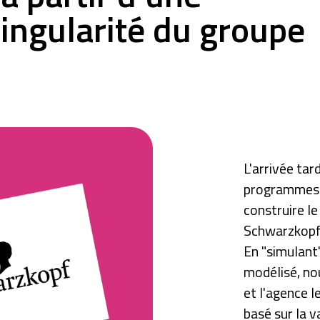
singularité du groupe
L'arrivée ta
programmes r
construire l
Schwarzkopf)
En "simulant
modélisé, no
et l'agence l
basé sur la v