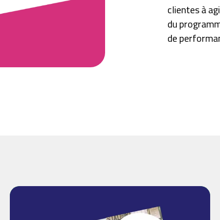
clientes à ag
du programme
de performa