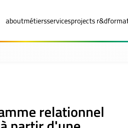
about
métiers
services
projects r&d
forma
ramme relationnel
à partir d'une