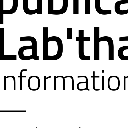
Lab'th
Informatio
—