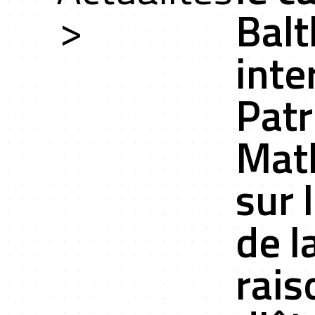
rs
>
Balt
inte
ces
Patr
Mat
sur 
cts r&d
de l
rais