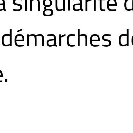
a singularité
 démarches d
.