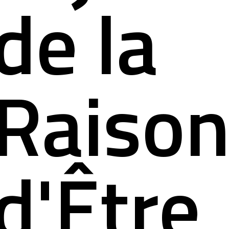
de la
Raiso
d'Être