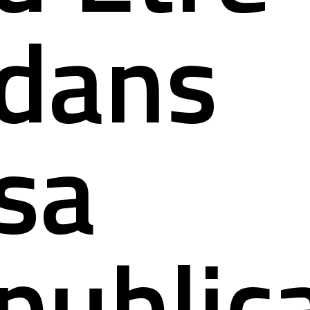
dans
sa
public