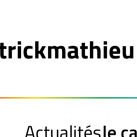
trickmathie
Actualités
le c