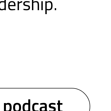
dership.
podcast