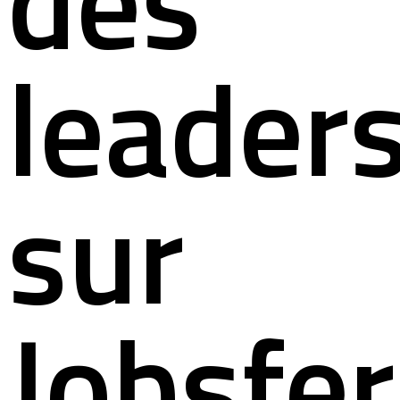
des
leader
sur
Jobsfer