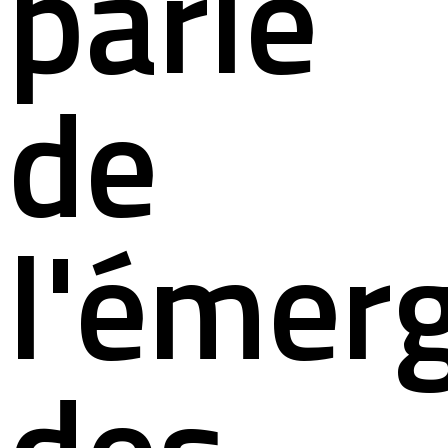
parle
de
l'émer