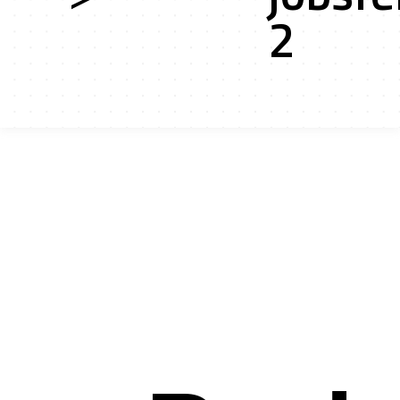
2
ces
cts r&d
ation