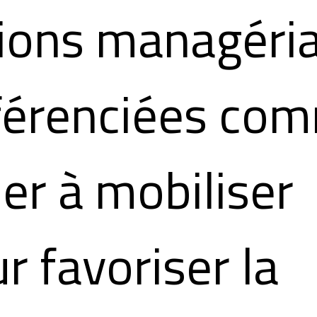
ions managéria
fférenciées co
ier à mobiliser
r favoriser la