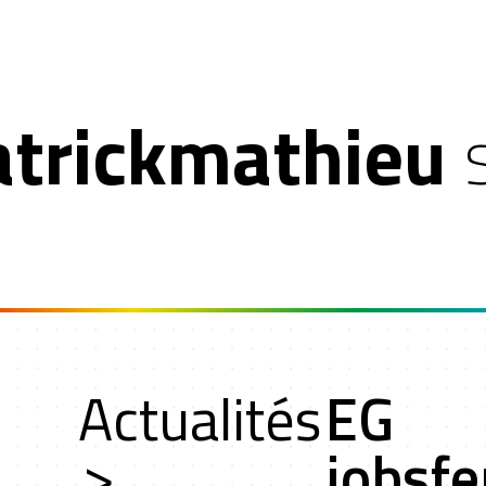
atrickmathieu
t
Actualités
EG
ers
>
jobsfe