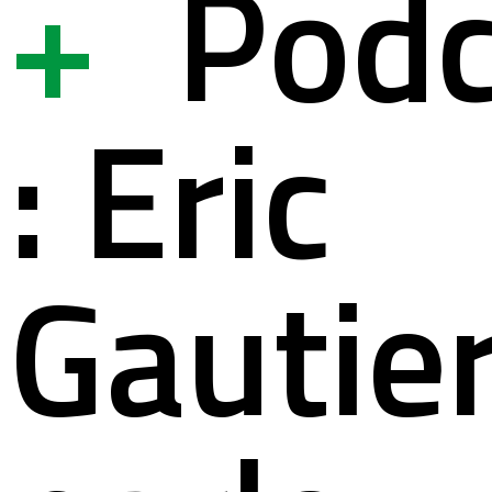
+
Podc
ystem
ation à la s
: Eric
lités
ation pour s
Gautie
nous contac