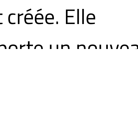
 créée. Elle
porte un nouve
gard sur la mar
 ses enjeux de