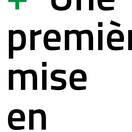
ystème
ation à la si
premiè
lités
mation pour s
mise
act
en