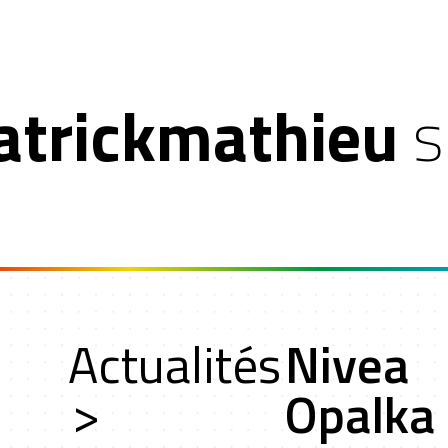
atrickmathieu
s
n
Actualités
Nivea
oche
>
Opalka