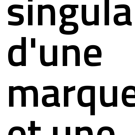
singula
d'une
marqu
et une