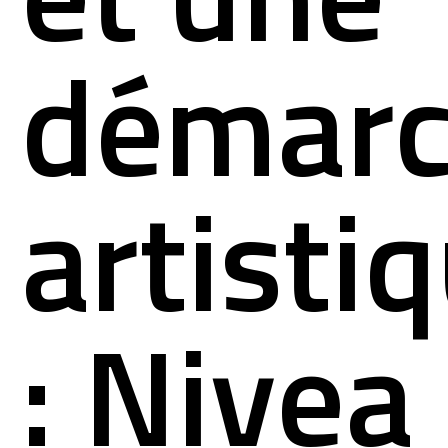
démar
artisti
: Nivea