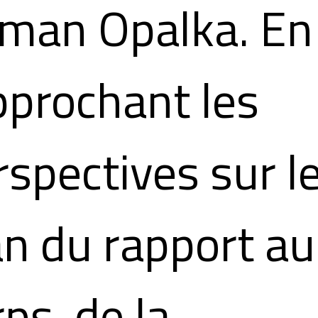
man Opalka. En
pprochant les
rspectives sur l
an du rapport au
ps, de la