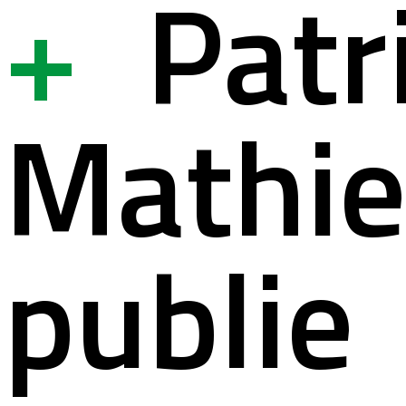
+
Patr
ystème
ation à la s
Mathi
lités
ation pour 
publie
ct