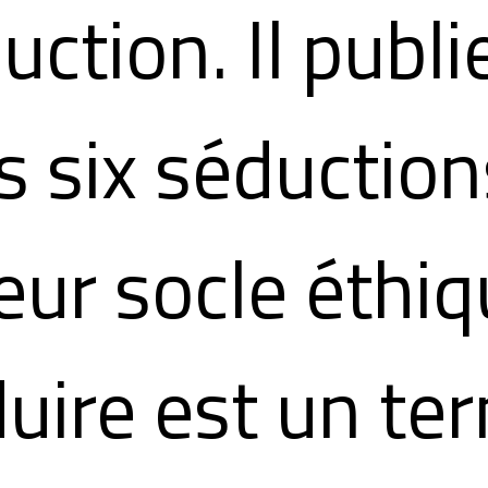
uction. Il publi
s six séduction
leur socle éthiq
uire est un te