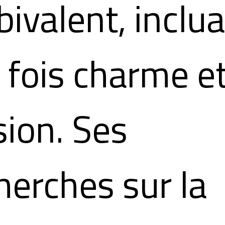
ivalent, inclu
a fois charme e
usion. Ses
herches sur la