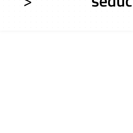
>
séduc
ces
ts r&d
tion