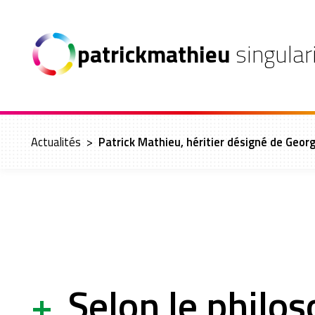
patrickmathieu
singular
Actualités
>
Patrick Mathieu, héritier désigné de Geor
+
Selon le philo