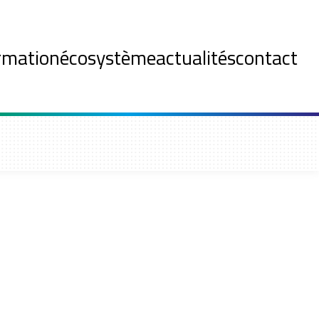
rmation
écosystème
actualités
contact