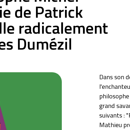
ie de Patrick
le radicalement
es Dumézil
Dans son d
l'enchanteu
philosophe 
grand savan
suivants : 
Mathieu pro