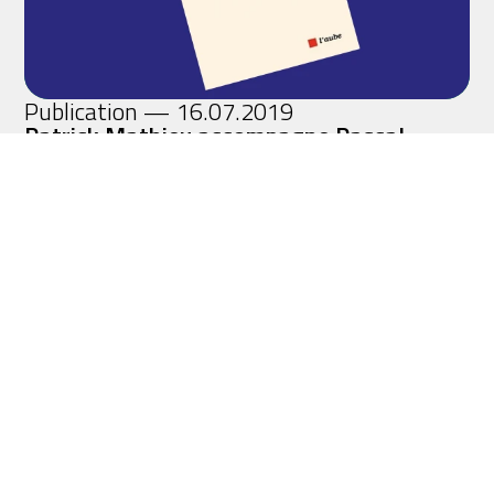
Publication — 16.07.2019
Patrick Mathieu accompagne Pascal
Demurger dans la rédaction de son livre
de management à succès
+
Lire l'article
rité