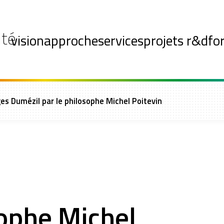
ité
vision
approche
services
projets r&d
fo
ges Dumézil par le philosophe Michel Poitevin
sophe Michel