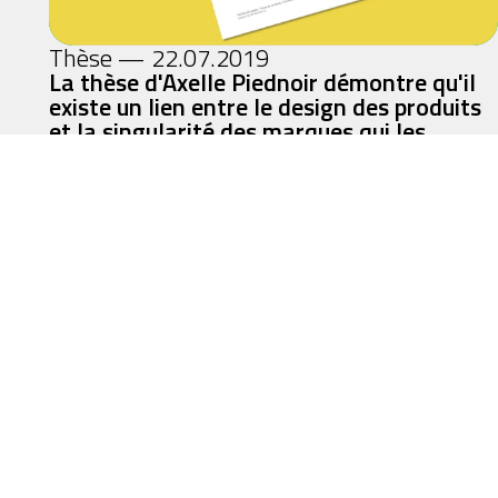
Thèse — 22.07.2019
La thèse d'Axelle Piednoir démontre qu'il
existe un lien entre le design des produits
et la singularité des marques qui les
créent
+
Lire l'article
patrickmathieu
singula