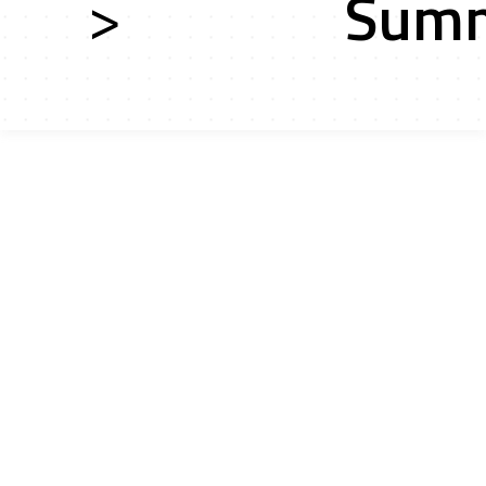
>
Summ
ces
ts r&d