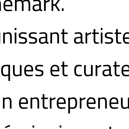
emark.
nissant artist
tiques et curat
un entrepreneu