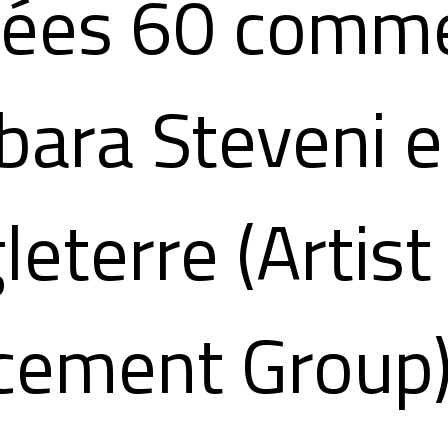
nées 60 comm
bara Steveni 
leterre (Artist
cement Group)