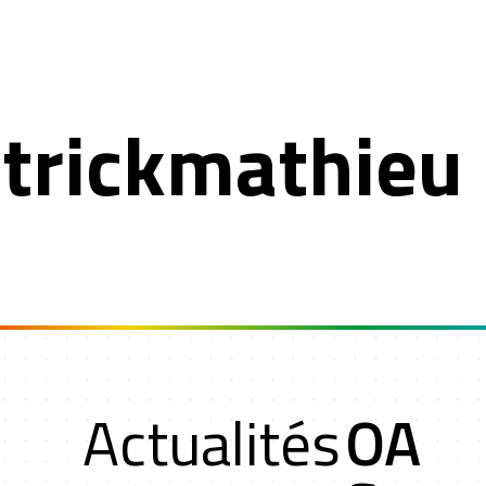
trickmathieu
n
Actualités
OA
oche