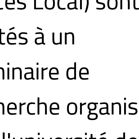
cès Local) son
ités à un
inaire de
herche organi