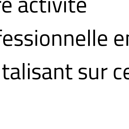
e activité
fessionnelle e
talisant sur c
 est présent m