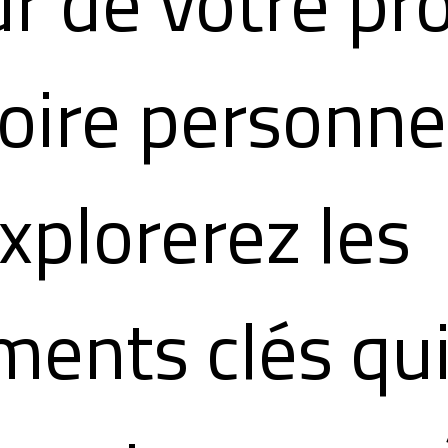
r de votre pr
toire personne
xplorerez les
ents clés qu