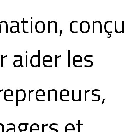
mation, conçu
r aider les
repreneurs,
agers et