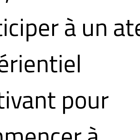
iciper à un at
érientiel
tivant pour
mencer à