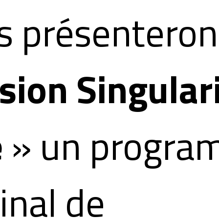
s présenteron
sion Singular
e
» un progr
inal de