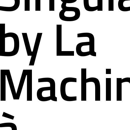
ct
by La
Machi
à