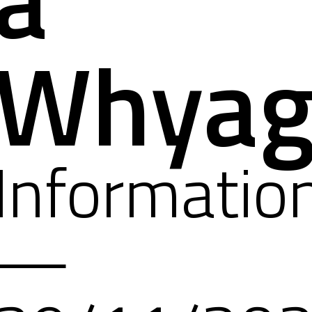
Whyag
Informatio
—