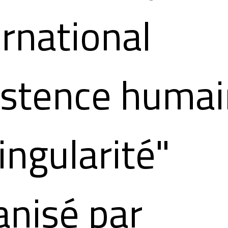
ernational
istence huma
ingularité"
anisé par