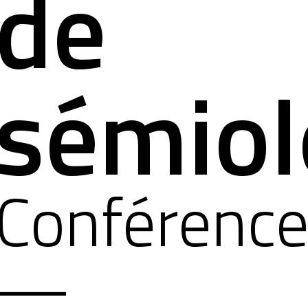
de
sémiol
Conférenc
—