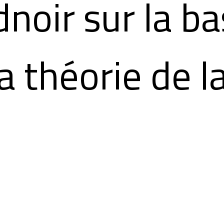
dnoir sur la b
a théorie de l
gularité de Pat
hieu.