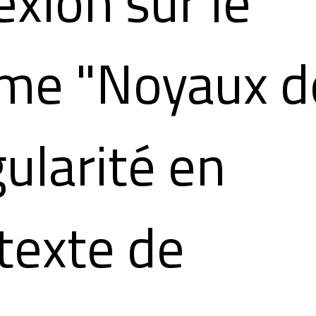
exion sur le
me "Noyaux d
gularité en
texte de