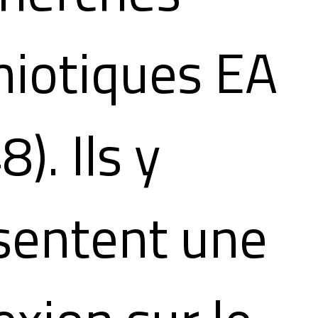
iotiques EA
). Ils y
sentent une