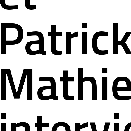
nous conta
Patric
Mathi
interv