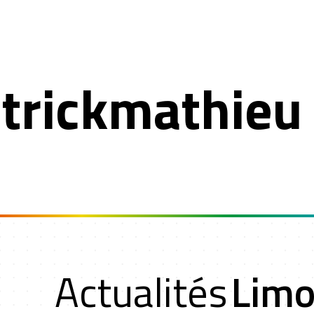
trickmathieu
t
Actualités
Limo
rs