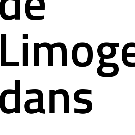
de
Limog
dans