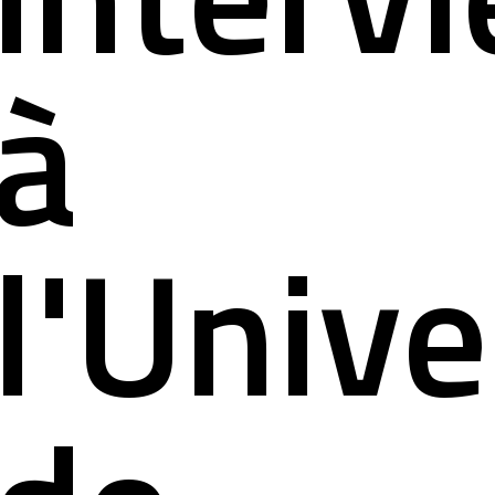
à
l'Unive