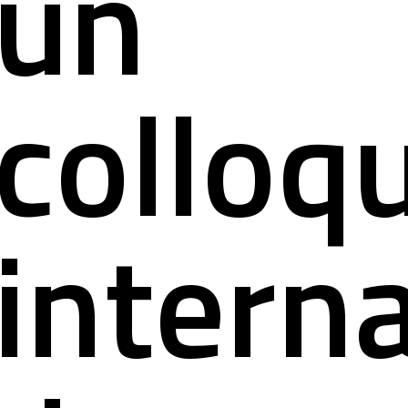
un
colloq
intern