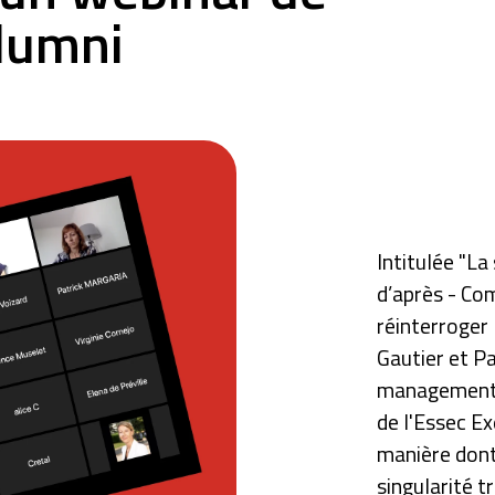
Alumni
Intitulée "La
d’après - Com
réinterroger 
Gautier et Pa
management e
de l'Essec E
manière dont 
singularité t