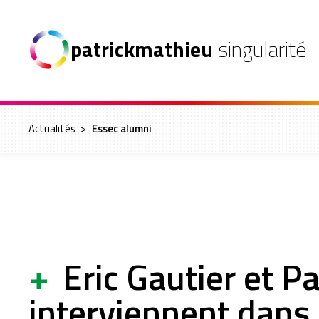
patrickmathieu
singularité
Actualités
>
Essec alumni
+
Eric Gautier et P
interviennent dans