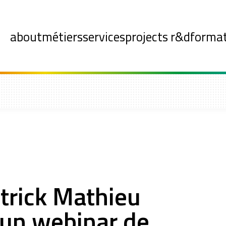
about
métiers
services
projects r&d
forma
atrick Mathieu
 un webinar de